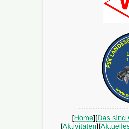
[
Home
][
Das sind 
[
Aktivitäten
][
Aktuelle